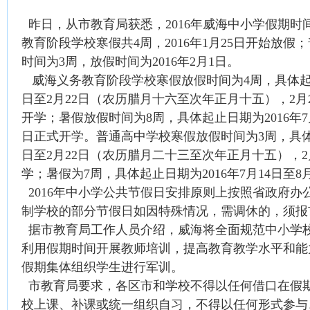
昨日，从市教育局获悉，2016年威海中小学假期时
教育阶段学校寒假共4周，2016年1月25日开始放
时间为3周，放假时间为2016年2月1日。
威海义务教育阶段学校寒假放假时间为4周，具体起止日
日至2月22日（农历腊月十六至次年正月十五），2月
开学；暑假放假时间为8周，具体起止日期为2016年7月
日正式开学。普通高中学校寒假放假时间为3周，具体起
日至2月22日（农历腊月二十三至次年正月十五），2
学；暑假为7周，具体起止日期为2016年7月14日至8
2016年中小学公共节假日安排原则上按照省政府办
制学校的部分节假日如因特殊情况，需调休的，须报
据市教育局工作人员介绍，威海将全面规范中小学
利用假期时间开展教师培训，提高教育教学水平和能
假期集体组织学生进行军训。
市教育局要求，各区市和学校不得以任何借口在假
校上课、补课或统一组织自习，不得以任何形式参与