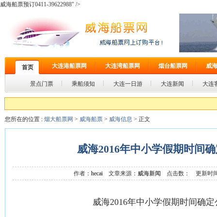
威海船票预订0411-39622988" />
大连港船票网
大连湾船票网
烟台船票网
威
首页
景点门票
乘船须知
大连一日游
大连新闻
大连
您所在的位置 :
烟大船票网
>
威海船票
>
威海信息
> 正文
威海2016年中小学假期时间
作者：
hecai
文章来源：
威海新闻
点击数：
更新时间：2
威海2016年中小学假期时间确定